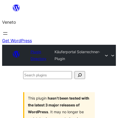
Skip
to
Veneto
content
Get WordPress
Plugin
Käuferportal Solarrechner-
Directory
Plugin
Search
plugins
This plugin
hasn’t been tested with
the latest 3 major releases of
WordPress
. It may no longer be