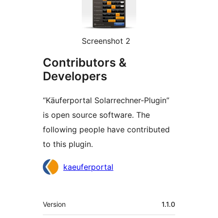
Screenshot 2
Contributors &
Developers
“Käuferportal Solarrechner-Plugin”
is open source software. The
following people have contributed
to this plugin.
Contributors
kaeuferportal
Meta
Version
1.1.0